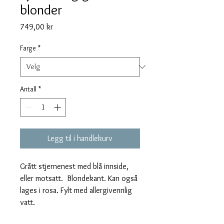
blonder
Pris
749,00 kr
Farge
*
Antall
*
Legg til i handlekurv
Grått stjernenest med blå innside, 
eller motsatt.  Blondekant. Kan også 
lages i rosa. Fylt med allergivennlig 
vatt.