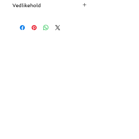
Vedlikehold
Babynestet vaskes i maskinen på 40
grader. Det er flott om du tørker det i
tørketrommelen etterpå slik at det blir
fluffy og godt.
henriette_brathen@hotmail.com
-
Porsgrunn, Norge.