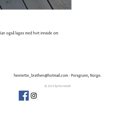
 Kan også lages med hvit innside om 
henriette_brathen@hotmail.com
- Porsgrunn, Norge.
© 2014 ByHenrietteB