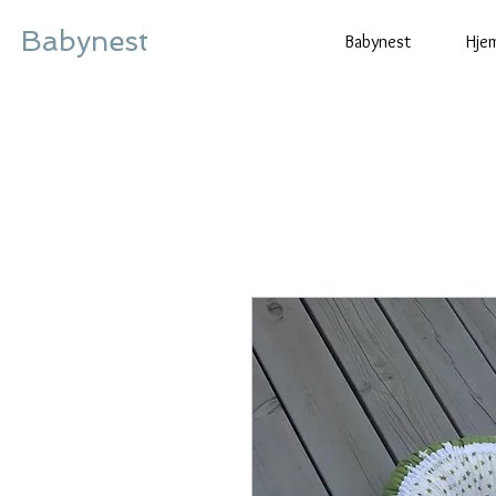
bynest
Babynest
Hje